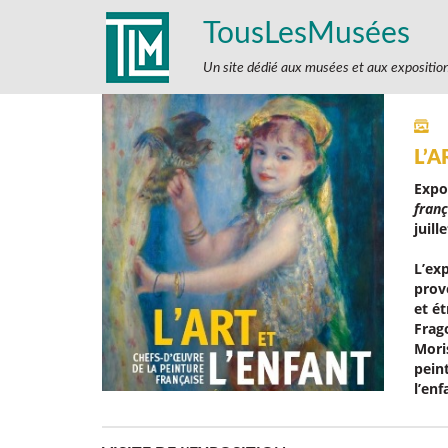
TousLesMusées
Un site dédié aux musées et aux expositio
L’A
Expo
franç
juill
L’ex
prov
et é
Frag
Mori
peint
l’enf