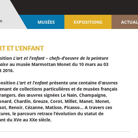
ns
MUSÉES
EXPOSITIONS
ACTUAL
RT ET L’ENFANT
sition
L’art et l’enfant – chefs-d’oeuvre de la peinture
aise
au musée Marmottan Monet du 10 mars au 03
et 2016.
position
L’art et l’enfant
présente une centaine d’œuvres
enant de collections particulières et de musées français
trangers, des œuvres signées Le Nain, Champaigne,
onard, Chardin, Greuze, Corot, Millet, Manet, Monet,
sot, Renoir, Cézanne, Matisse, Picasso… A travers ces
ures, le parcours retrace l’évolution du statut de
ant du XVe au XXe siècle.