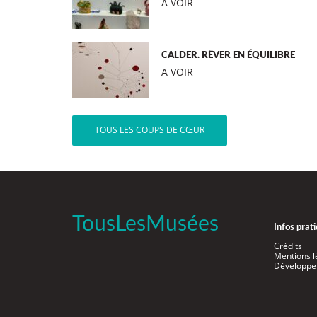
A VOIR
CALDER. RÊVER EN ÉQUILIBRE
A VOIR
TOUS LES COUPS DE CŒUR
TousLesMusées
Infos prat
Crédits
Mentions l
Développe