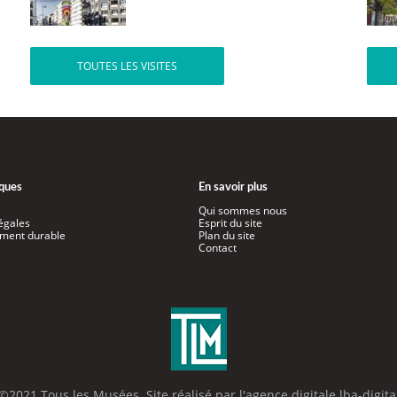
TOUTES LES VISITES
iques
En savoir plus
Qui sommes nous
égales
Esprit du site
ment durable
Plan du site
Contact
©2021 Tous les Musées. Site réalisé par l'
agence digitale lba-digita