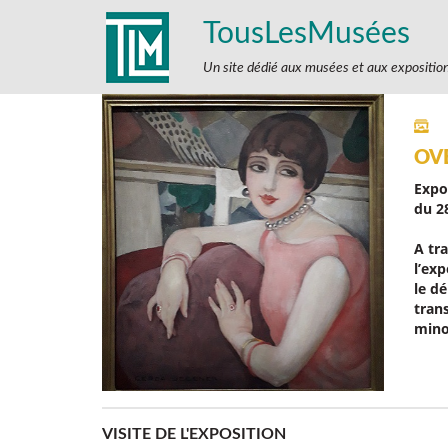
TousLesMusées
Un site dédié aux musées et aux expositio
OV
Expo
du
2
A tr
l’ex
le dé
tran
minor
VISITE DE L'EXPOSITION