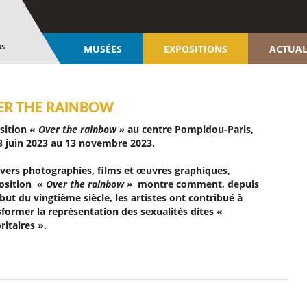
ns
MUSÉES
EXPOSITIONS
ACTUAL
ER THE RAINBOW
sition «
Over the rainbow »
au centre Pompidou-Paris,
8 juin 2023 au 13 novembre 2023
.
avers photographies, films et œuvres graphiques,
position «
Over the rainbow »
montre comment, depuis
but du vingtième siècle, les artistes ont contribué à
sformer la représentation des sexualités dites «
itaires ».