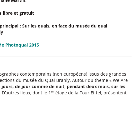
hane Martin.
 libre et gratuit
principal : Sur les quais, en face du musée du quai
ly
 de Photoquai 2015
ographes contemporains (non européens) issus des grandes
lections du musée du Quai Branly. Autour du thème « We Are
s jours, de jour comme de nuit, pendant deux mois, sur les
er
’autres lieux, dont le 1
étage de la Tour Eiffel, présentent