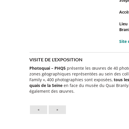
Stép
Accès
Lieu 
Bran
Site
VISITE DE L'EXPOSITION
Photoquai – PHQ5
présente les œuvres de 40 phot
zones géographiques représentées au sein des col
Family », 400 photographies sont exposées,
tous le
quais de la Seine
en face du musée du Quai Branly. D
également des œuvres.
«
»