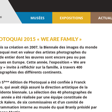
ns
MUSÉES
EXPOSITIONS
ACTUAL
TOQUAI 2015 « WE ARE FAMILY »
is sa création en 2007, la Biennale des images du monde
oquai
met en valeur des artistes photographes du
e entier dont les œuvres sont encore peu ou pas
ues en Europe. Cette année, l’exposition «
We are
ly
» invite à réfléchir sur la famille, à travers 400
ographies des différents continents.
ème
e 5
édition de Photoquai a été confiée à Franck
o, qui avait déjà assuré la direction artistique de la
édente biennale. La sélection des 40 photographes de
e année a été réalisée par une équipe constituée de
ck Kalero, de six commissaires et d’un comité de
rammation interne au musée du quai Branly présidé par