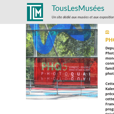
TousLesMusées
Un site dédié aux musées et aux expositio
PHO
Depu
Phot
mond
conn
fami
phot
Cett
Kaler
préc
cett
Fran
prog