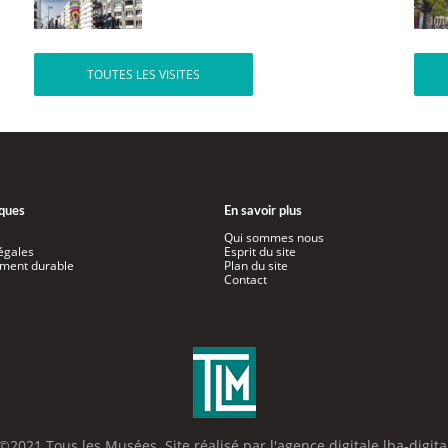
TOUTES LES VISITES
iques
En savoir plus
Qui sommes nous
égales
Esprit du site
ment durable
Plan du site
Contact
©2021 Tous les Musées. Site réalisé par l'
agence digitale lba-digita