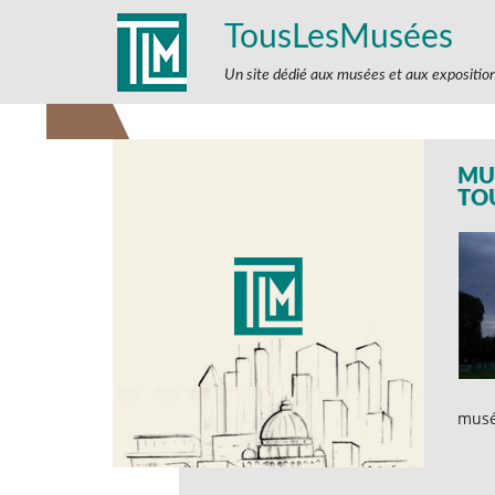
TousLesMusées
Un site dédié aux musées et aux expositio
MU
TO
musé