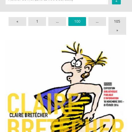
«
1
…
100
…
105
»