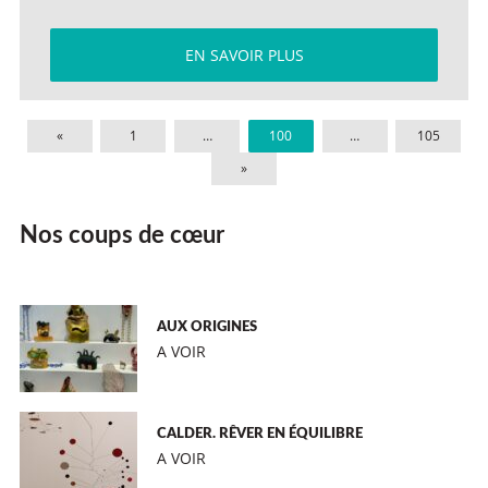
EN SAVOIR PLUS
«
1
…
100
…
105
»
Nos coups de cœur
AUX ORIGINES
A VOIR
CALDER. RÊVER EN ÉQUILIBRE
A VOIR