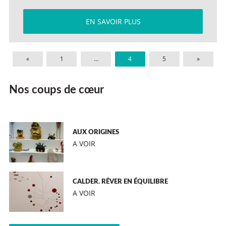
EN SAVOIR PLUS
«
1
…
4
5
»
Nos coups de cœur
AUX ORIGINES
A VOIR
CALDER. RÊVER EN ÉQUILIBRE
A VOIR