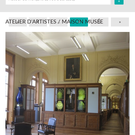
ATELIER D'ARTISTES / MAISON MUSÉE
«
1
…
4
5
»