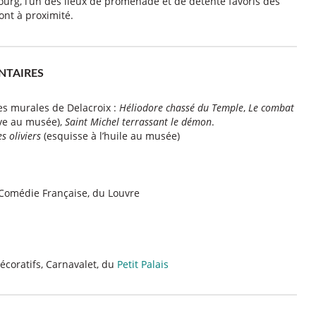
urg, l’un des lieux de promenade et de détente favoris des
ont à proximité.
NTAIRES
res murales de Delacroix :
Héliodore chassé du Temple
,
Le combat
ve au musée),
Saint Michel terrassant le démon
.
s oliviers
(esquisse à l’huile au musée)
a Comédie Française, du Louvre
décoratifs, Carnavalet, du
Petit Palais