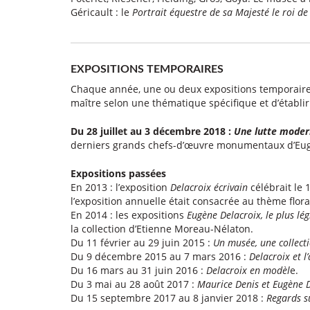
Géricault : le
Portrait équestre de sa Majesté le roi d
EXPOSITIONS TEMPORAIRES
Chaque année, une ou deux expositions temporaire
maître selon une thématique spécifique et d’établi
Du 28 juillet au 3 décembre 2018 :
Une lutte modern
derniers grands chefs-d’œuvre monumentaux d’Eug
Expositions passées
En 2013 : l’exposition
Delacroix écrivain
célébrait le 
l’exposition annuelle était consacrée au thème flor
En 2014 : les expositions
Eugène Delacroix, le plus lé
la collection d’Etienne Moreau-Nélaton.
Du 11 février au 29 juin 2015 :
Un musée, une collec
Du 9 décembre 2015 au 7 mars 2016 :
Delacroix et l’
Du 16 mars au 31 juin 2016 :
Delacroix en modèl
e.
Du 3 mai au 28 août 2017 :
Maurice Denis et Eugène D
Du 15 septembre 2017 au 8 janvier 2018 :
Regards su