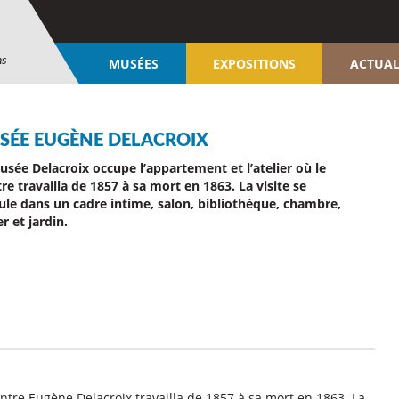
ns
MUSÉES
EXPOSITIONS
ACTUAL
SÉE EUGÈNE DELACROIX
usée Delacroix occupe l’appartement et l’atelier où le
re travailla de 1857 à sa mort en 1863. La visite se
ule dans un cadre intime, salon, bibliothèque, chambre,
er et jardin.
intre Eugène Delacroix travailla de 1857 à sa mort en 1863. La