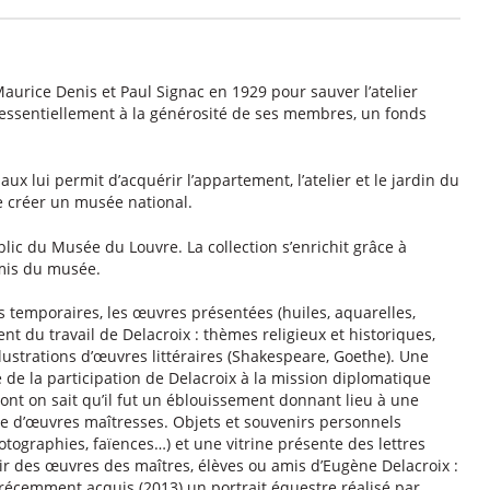
aurice Denis et Paul Signac en 1929 pour sauver l’atelier
 essentiellement à la générosité de ses membres, un fonds
ux lui permit d’acquérir l’appartement, l’atelier et le jardin du
e créer un musée national.
lic du Musée du Louvre. La collection s’enrichit grâce à
Amis du musée.
temporaires, les œuvres présentées (huiles, aquarelles,
ent du travail de Delacroix : thèmes religieux et historiques,
illustrations d’œuvres littéraires (Shakespeare, Goethe). Une
 de la participation de Delacroix à la mission diplomatique
nt on sait qu’il fut un éblouissement donnant lieu à une
 d’œuvres maîtresses. Objets et souvenirs personnels
hotographies, faïences…) et une vitrine présente des lettres
r des œuvres des maîtres, élèves ou amis d’Eugène Delacroix :
a récemment acquis (2013) un portrait équestre réalisé par