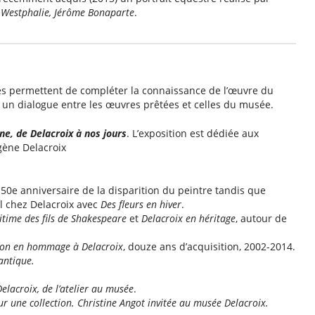
e Westphalie, Jérôme Bonaparte
.
s permettent de compléter la connaissance de l’œuvre du
r un dialogue entre les œuvres prêtées et celles du musée.
e, de Delacroix à nos jours
. L’exposition est dédiée aux
ène Delacroix
150e anniversaire de la disparition du peintre tandis que
al chez Delacroix avec
Des fleurs en hiver
.
gitime des fils de Shakespeare
et
Delacroix en héritage
, autour de
tion en hommage à Delacroix
, douze ans d’acquisition, 2002-2014.
antique.
elacroix, de l’atelier au musée
.
r une collection. Christine Angot invitée au musée Delacroix.