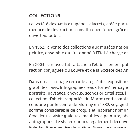
COLLECTIONS
La Société des Amis d’Eugène Delacroix, créée par M
menacé de destruction, constitua peu à peu, grâce
ouvert au public.
En 1952, la vente des collections aux musées nationa
peintre, ensemble qui fut donné à l’Etat à charge d
En 2004, le musée fut rattaché à l’établissement pub
l’action conjuguée du Louvre et de la Société des 
Dans un accrochage remanié au gré des expositions 
graphites, lavis, lithographies, eaux-fortes) témoign
portraits, paysages, chevaux, scènes orientalistes, 
collection d’objets rapportés du Maroc rend compte
conduite par le comte de Mornay en 1832, voyage do
somme considérable de croquis et inspirant nombre
émaillent la visite (palettes, meubles à peinture, p
autographes. Le visiteur pourra également découvri
Poterlet, Riesener, Fielding, Gros, Goya. Le musée 