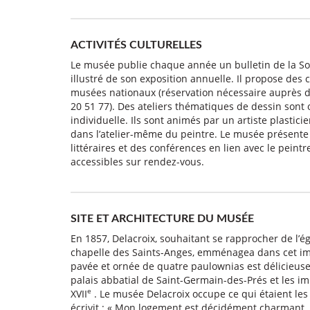
ACTIVITÉS CULTURELLES
Le musée publie chaque année un bulletin de la S
illustré de son exposition annuelle. Il propose des
musées nationaux (réservation nécessaire auprès d
20 51 77). Des ateliers thématiques de dessin sont 
individuelle. Ils sont animés par un artiste plastic
dans l’atelier-même du peintre. Le musée présente 
littéraires et des conférences en lien avec le pein
accessibles sur rendez-vous.
SITE ET ARCHITECTURE DU MUSÉE
En 1857, Delacroix, souhaitant se rapprocher de l’égl
chapelle des Saints-Anges, emménagea dans cet imm
pavée et ornée de quatre paulownias est délicieuse
palais abbatial de Saint-Germain-des-Prés et les i
e
XVII
. Le musée Delacroix occupe ce qui étaient les
écrivit : « Mon logement est décidément charmant… R