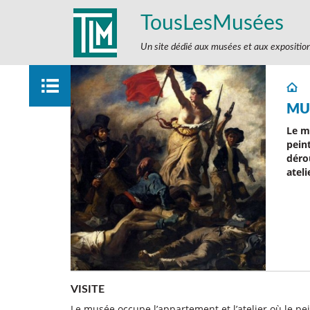
TousLesMusées
Un site dédié aux musées et aux expositio
MU
Le m
peint
déro
ateli
VISITE
Le musée occupe l’appartement et l’atelier où le pe