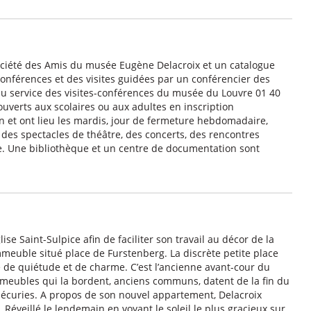
ociété des Amis du musée Eugène Delacroix et un catalogue
 conférences et des visites guidées par un conférencier des
u service des visites-conférences du musée du Louvre 01 40
ouverts aux scolaires ou aux adultes en inscription
ien et ont lieu les mardis, jour de fermeture hebdomadaire,
des spectacles de théâtre, des concerts, des rencontres
tre. Une bibliothèque et un centre de documentation sont
ise Saint-Sulpice afin de faciliter son travail au décor de la
euble situé place de Furstenberg. La discrète petite place
 de quiétude et de charme. C’est l’ancienne avant-cour du
mmeubles qui la bordent, anciens communs, datent de la fin du
 écuries. A propos de son nouvel appartement, Delacroix
éveillé le lendemain en voyant le soleil le plus gracieux sur