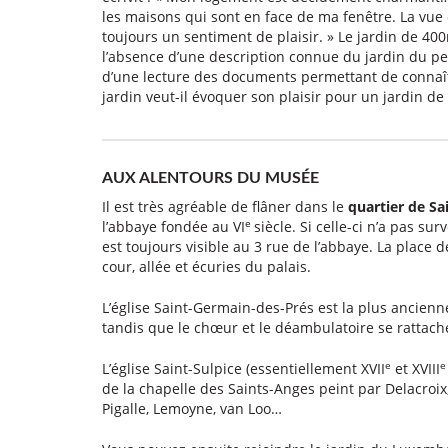
les maisons qui sont en face de ma fenêtre. La vue 
toujours un sentiment de plaisir. » Le jardin de 40
l’absence d’une description connue du jardin du pein
d’une lecture des documents permettant de connaîtr
jardin veut-il évoquer son plaisir pour un jardin 
AUX ALENTOURS DU MUSÉE
Il est très agréable de flâner dans le
quartier de S
e
l’abbaye fondée au VI
siècle. Si celle-ci n’a pas su
est toujours visible au 3 rue de l’abbaye. La place
cour, allée et écuries du palais.
L’église Saint-Germain-des-Prés est la plus ancienne
tandis que le chœur et le déambulatoire se rattache
e
L’église Saint-Sulpice (essentiellement XVII
et XVIII
de la chapelle des Saints-Anges peint par Delacro
Pigalle, Lemoyne, van Loo…