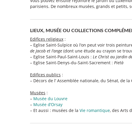
Vous pouvez ensuite rejoindre le jardin du Luxembo
parisiens. De nombreux musées, grands et petits, s
LIEUX, MUSÉE OU COLLECTIONS COMPLÉME
Edifices religieux
:
– Eglise Saint-Sulpice où l’on peut voir trois peintu
de Jacob et l’ange
(dont une étude au crayon se trou
– Eglise Saint-Paul-Saint-Louis :
Le Christ au jardin de
– Eglise Saint-Denys-du-Saint-Sacrement :
Pietà
Edifices publics
:
– Décors de l’ Assemblée nationale, du Sénat, de l
Musées
:
–
Musée du Louvre
–
Musée d’Orsay
– Et aussi : musées de la
Vie romantique
, des Arts 