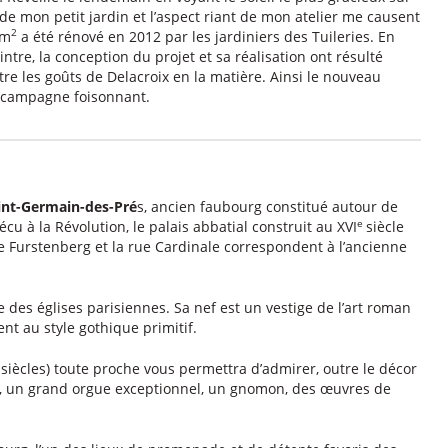
de mon petit jardin et l’aspect riant de mon atelier me causent
2
0m
a été rénové en 2012 par les jardiniers des Tuileries. En
tre, la conception du projet et sa réalisation ont résulté
e les goûts de Delacroix en la matière. Ainsi le nouveau
de campagne foisonnant.
aint-Germain-des-Pré
s, ancien faubourg constitué autour de
e
rvécu à la Révolution, le palais abbatial construit au XVI
siècle
 de Furstenberg et la rue Cardinale correspondent à l’ancienne
 des églises parisiennes. Sa nef est un vestige de l’art roman
nt au style gothique primitif.
e
siècles) toute proche vous permettra d’admirer, outre le décor
ix, un grand orgue exceptionnel, un gnomon, des œuvres de