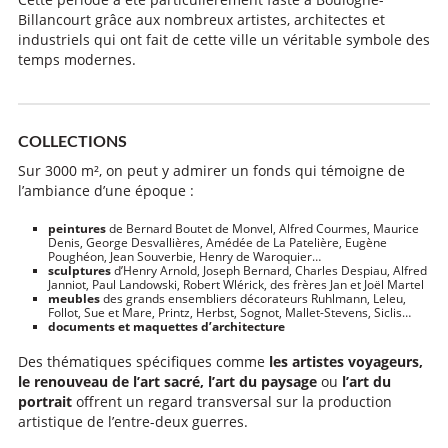
Billancourt grâce aux nombreux artistes, architectes et
industriels qui ont fait de cette ville un véritable symbole des
temps modernes.
COLLECTIONS
Sur 3000 m², on peut y admirer un fonds qui témoigne de
l’ambiance d’une époque :
peintures
de Bernard Boutet de Monvel, Alfred Courmes, Maurice
Denis, George Desvallières, Amédée de La Patelière, Eugène
Poughéon, Jean Souverbie, Henry de Waroquier…
sculptures
d’Henry Arnold, Joseph Bernard, Charles Despiau, Alfred
Janniot, Paul Landowski, Robert Wlérick, des frères Jan et Joël Martel
meubles
des grands ensembliers décorateurs Ruhlmann, Leleu,
Follot, Sue et Mare, Printz, Herbst, Sognot, Mallet-Stevens, Siclis…
documents et maquettes d’architecture
Des thématiques spécifiques comme
les artistes voyageurs,
le renouveau de l’art sacré, l’art du paysage
ou
l’art du
portrait
offrent un regard transversal sur la production
artistique de l’entre-deux guerres.