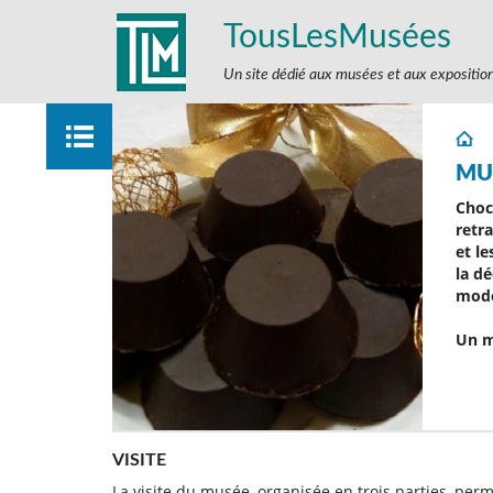
TousLesMusées
Un site dédié aux musées et aux expositio
MU
Choc
retra
et l
la d
mode
Un m
VISITE
La visite du musée, organisée en trois parties, per