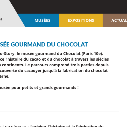
ns
MUSÉES
EXPOSITIONS
ACTUAL
SÉE GOURMAND DU CHOCOLAT
o-Story, le musée gourmand du Chocolat (Paris 10e),
ce l’histoire du cacao et du chocolat à travers les siècles
es continents. Le parcours comprend trois parties depuis
écouverte du cacaoyer jusqu’à la fabrication du chocolat
rne.
usée pour petits et grands gourmands !
met de découvrir
l’origine, l’histoire et la fabrication du