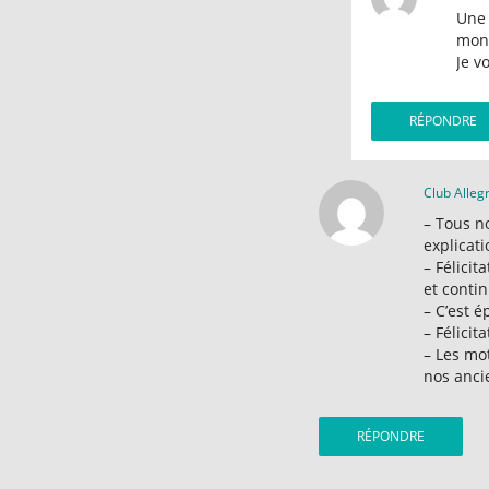
Une 
mon 
Je v
RÉPONDRE
Club Alleg
– Tous no
explicat
– Félici
et conti
– C’est é
– Félicit
– Les mo
nos anci
RÉPONDRE