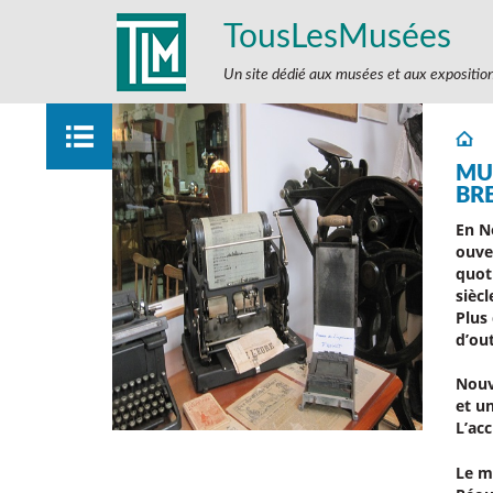
TousLesMusées
Un site dédié aux musées et aux expositio
MUS
BR
En N
ouve
quot
siècl
Plus
d’out
Nouv
et u
L’acc
Le m