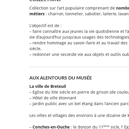
Collection sur l’art populaire comprenant de
nombre
métiers
: charron, tonnelier, sabotier, laiterie, lav
L’objectif est de :
– faire connaître aux jeunes la vie quotidienne et l’
vie d’aujourd’hui jusqu’aux usages des technologies
– rendre hommage au savoir-faire et au travail de
siècle,
– redonner une seconde vie aux objets et outils oub
AUX ALENTOURS DU MUSÉE
La ville de Breteuil
– Eglise du XIIe siècle en pierre de grison (de couleu
– Hôtel de ville étonnant
– Jardin public avec un bel étang dans l’ancien par
Les villes et villages des environs à une dizaine de 
ème
–
Conches-en-Ouche
: le donjon du 11
sicle, l’ 