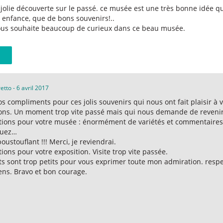
jolie découverte sur le passé. ce musée est une très bonne idée 
enfance, que de bons souvenirs!..
ous souhaite beaucoup de curieux dans ce beau musée.
retto
-
6 avril 2017
s compliments pour ces jolis souvenirs qui nous ont fait plaisir à 
ions. Un moment trop vite passé mais qui nous demande de revenir
tations pour votre musée : énormément de variétés et commentaire
nuez…
poustouflant !!! Merci, je reviendrai.
ations pour votre exposition. Visite trop vite passée.
ts sont trop petits pour vous exprimer toute mon admiration. respec
ens. Bravo et bon courage.