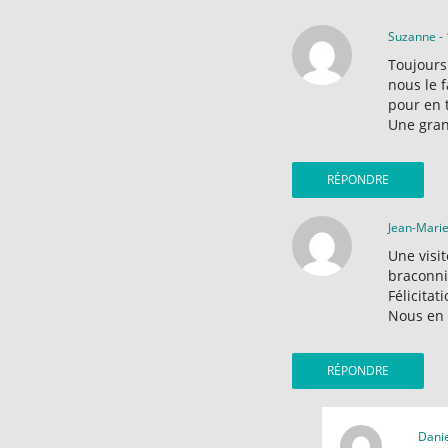
Suzanne
-
Toujours 
nous le f
pour en 
Une gran
RÉPONDRE
Jean-Mari
Une visi
braconni
Félicitat
Nous en 
RÉPONDRE
Danie