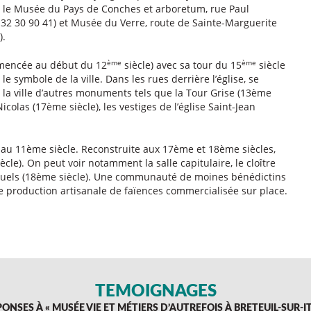
 le Musée du Pays de Conches et arboretum, rue Paul
 32 30 90 41) et Musée du Verre, route de Sainte-Marguerite
).
ème
ème
mmencée au début du 12
siècle) avec sa tour du 15
siècle
e symbole de la ville. Dans les rues derrière l’église, se
 la ville d’autres monuments tels que la Tour Grise (13ème
icolas (17ème siècle), les vestiges de l’église Saint-Jean
au 11ème siècle. Reconstruite aux 17ème et 18ème siècles,
cle). On peut voir notamment la salle capitulaire, le cloître
ntuels (18ème siècle). Une communauté de moines bénédictins
ne production artisanale de faïences commercialisée sur place.
TÉMOIGNAGES
PONSES À «
MUSÉE VIE ET MÉTIERS D’AUTREFOIS À BRETEUIL-SUR-