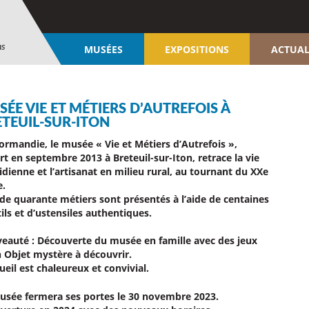
ns
MUSÉES
EXPOSITIONS
ACTUAL
ÉE VIE ET MÉTIERS D’AUTREFOIS À
ETEUIL-SUR-ITON
ormandie, le musée « Vie et Métiers d’Autrefois »,
rt en septembre 2013 à Breteuil-sur-Iton, retrace la vie
idienne et l’artisanat en milieu rural, au tournant du XXe
e.
 de quarante métiers sont présentés à l’aide de centaines
ils et d’ustensiles authentiques.
eauté : Découverte du musée en famille
avec des jeux
n Objet mystère à découvrir.
ueil est chaleureux et convivial.
usée fermera ses portes le 30 novembre 2023.