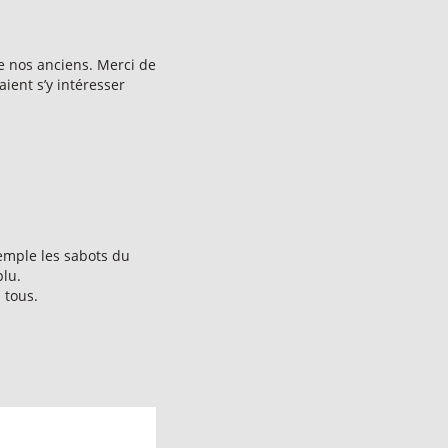
de nos anciens. Merci de
ient s’y intéresser
emple les sabots du
plu.
 tous.