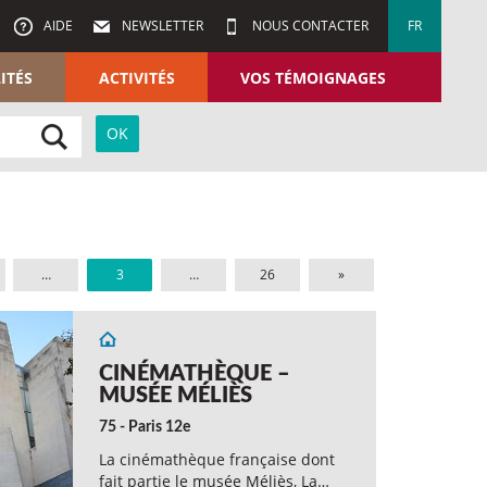
AIDE
NEWSLETTER
NOUS CONTACTER
FR
ITÉS
ACTIVITÉS
VOS TÉMOIGNAGES
…
3
…
26
»
CINÉMATHÈQUE –
MUSÉE MÉLIÈS
75 - Paris 12e
La cinémathèque française dont
fait partie le musée Méliès, La…