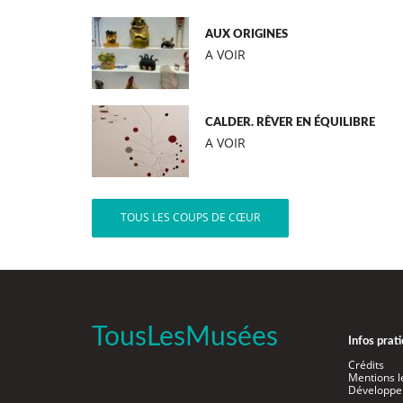
AUX ORIGINES
A VOIR
CALDER. RÊVER EN ÉQUILIBRE
A VOIR
TOUS LES COUPS DE CŒUR
TousLesMusées
Infos prat
Crédits
Mentions l
Développe