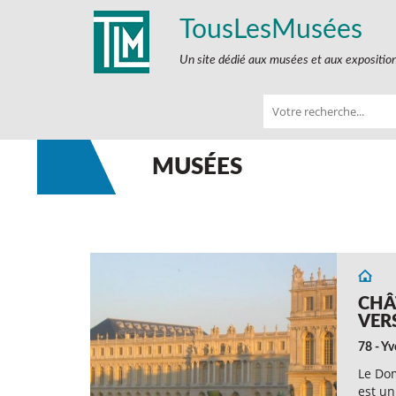
TousLesMusées
Un site dédié aux musées et aux expositio
MUSÉES
CHÂ
VER
78 - Yv
Le Dom
est un