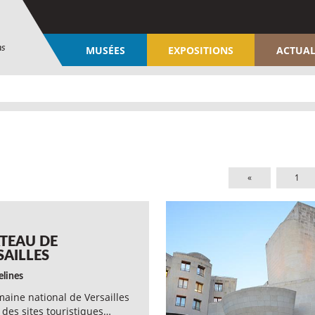
ns
MUSÉES
EXPOSITIONS
ACTUAL
«
1
TEAU DE
SAILLES
elines
aine national de Versailles
 des sites touristiques…