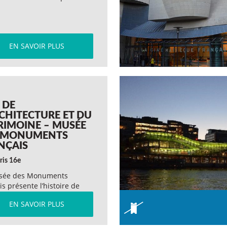
EN SAVOIR PLUS
 DE
RCHITECTURE ET DU
RIMOINE – MUSÉE
 MONUMENTS
NÇAIS
ris 16e
sée des Monuments
is présente l’histoire de
itecture du…
EN SAVOIR PLUS