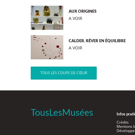
AUX ORIGINES
A VOIR
CALDER. RÊVER EN ÉQUILIBRE
A VOIR
TOUS LES COUPS DE CŒUR
TousLesMusées
Infos prat
Crédits
Mentions l
Développe