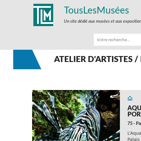
TousLesMusées
Un site dédié aux musées et aux expositio
ATELIER D'ARTISTES 
AQU
POR
75 - Pa
L’Aqua
Palais