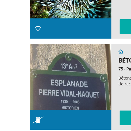
BÉT
75 - Pa
Bétons
de re