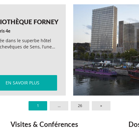
LIOTHÈQUE FORNEY
ris 4e
lée dans le superbe hôtel
chevêques de Sens, l’une…
EN SAVOIR PLUS
1
…
26
»
Visites & Conférences
Dos