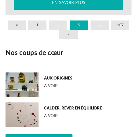
EN SAVOIR PLUS
«
1
…
5
…
107
»
Nos coups de cœur
AUX ORIGINES
A VOIR
CALDER. RÊVER EN ÉQUILIBRE
A VOIR