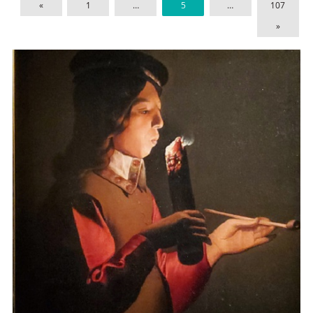
«
1
…
5
…
107
»