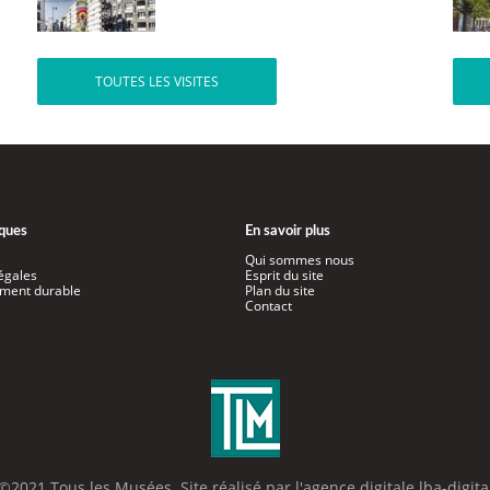
TOUTES LES VISITES
iques
En savoir plus
Qui sommes nous
égales
Esprit du site
ment durable
Plan du site
Contact
©2021 Tous les Musées. Site réalisé par l'
agence digitale lba-digita