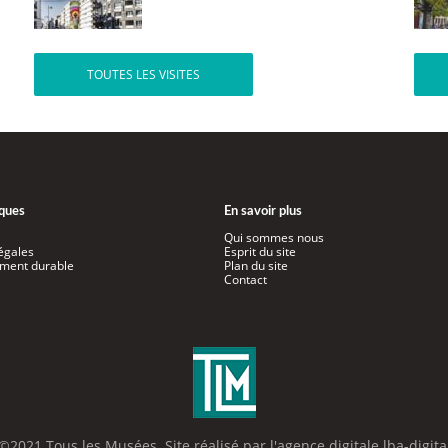
TOUTES LES VISITES
iques
En savoir plus
Qui sommes nous
égales
Esprit du site
ment durable
Plan du site
Contact
©2021 Tous les Musées. Site réalisé par l'
agence digitale lba-digita