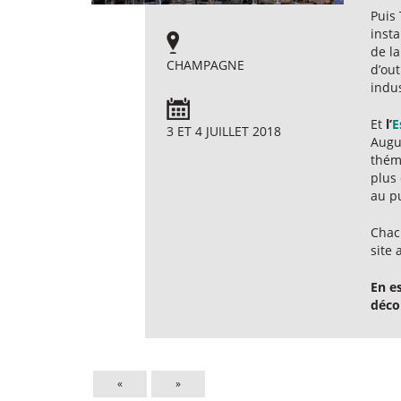
Puis
inst
de la
CHAMPAGNE
d’out
indus
Et
l’
E
3 ET 4 JUILLET 2018
Augu
théma
plus 
au pu
Chac
site 
En e
déco
«
»