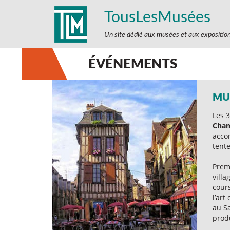
TousLesMusées
Un site dédié aux musées et aux expositio
ÉVÉNEMENTS
MU
Les 3
Cham
acco
tente
Prem
villa
cour
l’art
au Sa
prod