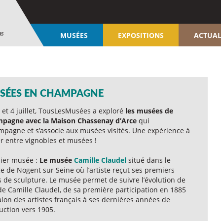
ns
MUSÉES
EXPOSITIONS
ACTUAL
SÉES EN CHAMPAGNE
 et 4 juillet, TousLesMusées a exploré
les musées de
pagne avec la Maison Chassenay d’Arce
qui
mpagne et s’associe aux musées visités. Une expérience à
r entre vignobles et musées !
ier musée :
Le musée
Camille Claudel
situé dans le
ge de Nogent sur Seine où l’artiste reçut ses premiers
s de sculpture. Le musée permet de suivre l’évolution de
 de Camille Claudel, de sa première participation en 1885
lon des artistes français à ses dernières années de
uction vers 1905.