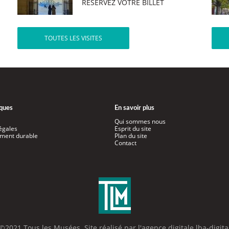
RÉSERVEZ VOTRE BILLET
TOUTES LES VISITES
iques
En savoir plus
Qui sommes nous
égales
Esprit du site
ment durable
Plan du site
Contact
©2021 Tous les Musées. Site réalisé par l'
agence digitale lba-digita