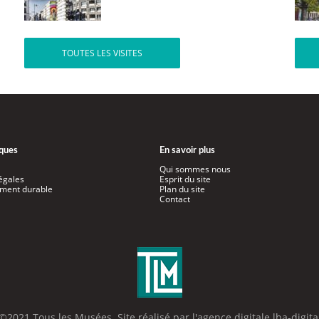
TOUTES LES VISITES
iques
En savoir plus
Qui sommes nous
égales
Esprit du site
ment durable
Plan du site
Contact
©2021 Tous les Musées. Site réalisé par l'
agence digitale lba-digita