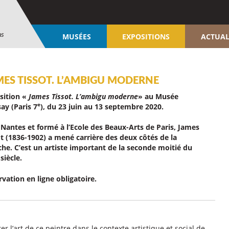
ns
MUSÉES
EXPOSITIONS
ACTUAL
MES TISSOT. L’AMBIGU MODERNE
sition «
James Tissot. L’ambigu moderne
» au Musée
e
ay (Paris 7
), du 23 juin au 13 septembre 2020.
 Nantes et formé à l’Ecole des Beaux-Arts de Paris, James
ot (1836-1902) a mené carrière des deux côtés de la
he. C’est un artiste important de la seconde moitié du
siècle.
vation en ligne obligatoire.
er l’art de ce peintre dans le contexte artistique et social de