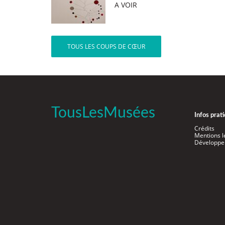
A VOIR
TOUS LES COUPS DE CŒUR
TousLesMusées
Infos prat
Crédits
Mentions l
Développe