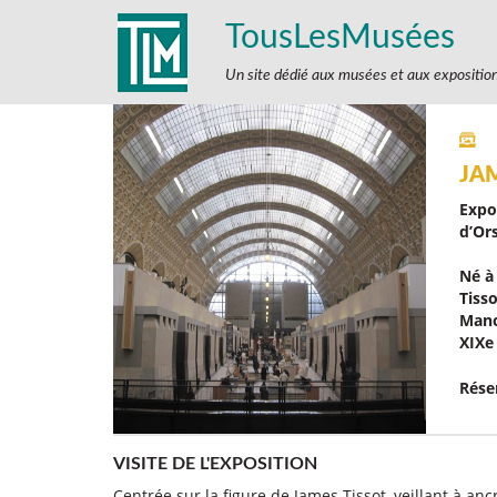
TousLesMusées
Un site dédié aux musées et aux expositio
JA
Expo
d’Ors
Né à
Tiss
Manc
XIXe 
Réser
VISITE DE L'EXPOSITION
Centrée sur la figure de James Tissot, veillant à ancr