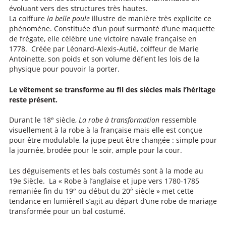
évoluant vers des structures très hautes.
La coiffure
la belle poule
illustre de manière très explicite ce
phénomène. Constituée d’un pouf surmonté d’une maquette
de frégate, elle célèbre une victoire navale française en
1778. Créée par Léonard-Alexis-Autié, coiffeur de Marie
Antoinette, son poids et son volume défient les lois de la
physique pour pouvoir la porter.
Le vêtement se transforme au fil des siècles mais l’héritage
reste présent.
e
Durant le 18
siècle,
La robe à transformation
ressemble
visuellement à la robe à la française mais elle est conçue
pour être modulable, la jupe peut être changée : simple pour
la journée, brodée pour le soir, ample pour la cour.
Les déguisements et les bals costumés sont à la mode au
19e Siècle. La « Robe à l’anglaise et jupe vers 1780-1785
e
é
remaniée fin du 19
ou début du 20
siècle » met cette
tendance en lumièreIl s’agit au départ d’une robe de mariage
transformée pour un bal costumé.