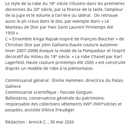
e
Le style de la robe du 18
siècle s’illustre dans les premières
e
décennies du 20
siècle, par la finesse de la taille, l’ampleur
de la jupe et le volume à l’arrière ou latéral. On retrouve
aussi le pli creux dans le dos, par exemple dans « Le
Manteau de Dior par Yves Saint Laurent Printemps été
1959 ».
L’ « Ensemble Kinga Rajsak inspiré de François Boucher » de
Christian Dior par John Galliano (haute couture automne-
hiver 2007-2008) évoque la mode de la Pompadour et l’esprit
e
décoratif du milieu du 18
siècle. « La robe Chanel par Karl
Lagerfeld, Haute couture printemps été 2005 » est construite
d’après un modèle de robe à la piémontaise.
Commissariat général : Émilie Hammen, directrice du Palais
Galliera
Commissariat scientifique : Pascale Gorguet-
Ballesteros, conservatrice générale du patrimoine,
e
e
responsable des collections vêtements XVII
-XVIII
siècles et
poupées, assistée d’Alice Freudiger
Rédaction : Annick C. , 30 mai 2026