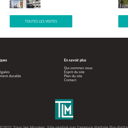
TOUTES LES VISITES
iques
En savoir plus
Qui sommes nous
égales
Esprit du site
ment durable
Plan du site
Contact
©2021 Tous les Musées. Site réalisé par l'
agence digitale lba-digita