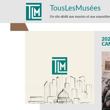
TousLesMusées
Un site dédié aux musées et aux expositio
202
CA