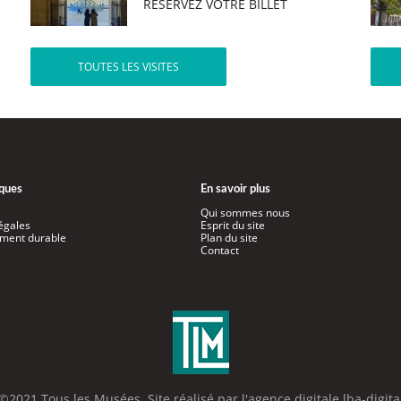
RÉSERVEZ VOTRE BILLET
TOUTES LES VISITES
iques
En savoir plus
Qui sommes nous
égales
Esprit du site
ment durable
Plan du site
Contact
©2021 Tous les Musées. Site réalisé par l'
agence digitale lba-digita