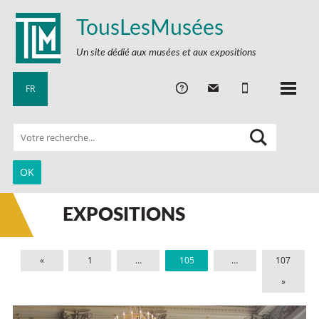
TousLesMusées
Un site dédié aux musées et aux expositions
FR
EXPOSITIONS
«
1
…
105
…
107
»