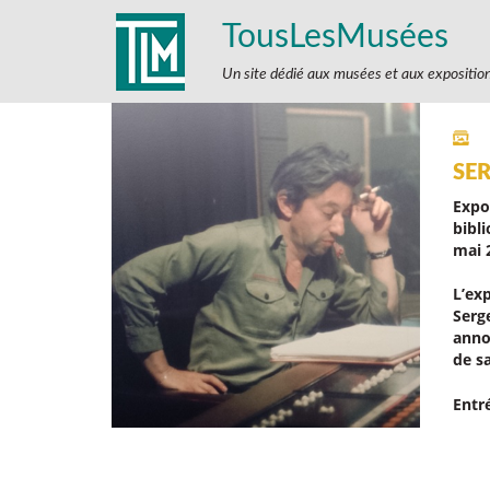
TousLesMusées
Un site dédié aux musées et aux expositio
SE
Expo
bibl
mai 
L’exp
Serg
annot
de s
Entr