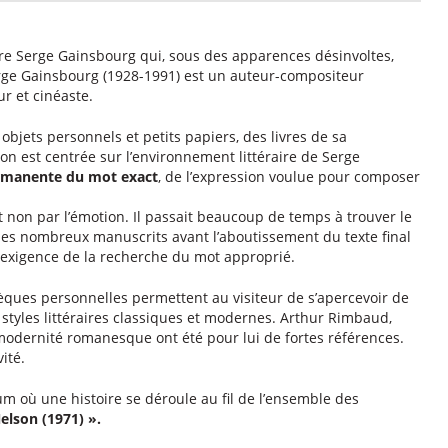
re Serge Gainsbourg qui, sous des apparences désinvoltes,
Serge Gainsbourg (1928-1991) est un auteur-compositeur
ur et cinéaste.
objets personnels et petits papiers, des livres de sa
ion est centrée sur l’environnement littéraire de Serge
rmanente du mot exact
, de l’expression voulue pour composer
 et non par l’émotion. Il passait beaucoup de temps à trouver le
. Ses nombreux manuscrits avant l’aboutissement du texte final
exigence de la recherche du mot approprié.
èques personnelles permettent au visiteur de s’apercevoir de
ers styles littéraires classiques et modernes. Arthur Rimbaud,
modernité romanesque ont été pour lui de fortes références.
ité.
m où une histoire se déroule au fil de l’ensemble des
lson (1971) ».