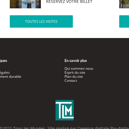
RÉSERVEZ VOTRE BILLET
TOUTES LES VISITES
iques
En savoir plus
Qui sommes nous
égales
Esprit du site
ment durable
Plan du site
Contact
©2021 Tous les Musées. Site réalisé par l'
agence digitale lba-digita