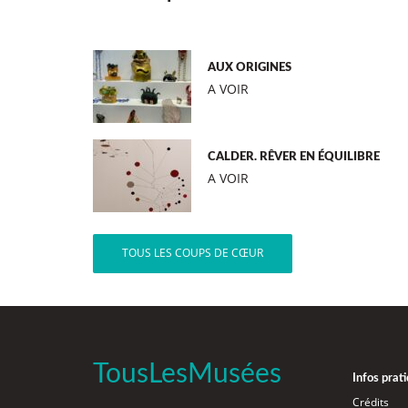
AUX ORIGINES
A VOIR
CALDER. RÊVER EN ÉQUILIBRE
A VOIR
TOUS LES COUPS DE CŒUR
TousLesMusées
Infos prat
Crédits