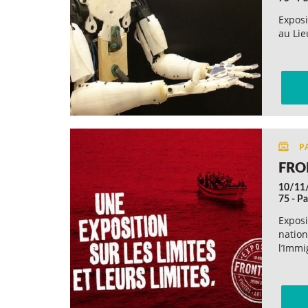
Exposi
au Lie
FRO
10/11
75 - Pa
Exposi
nation
l’Immi