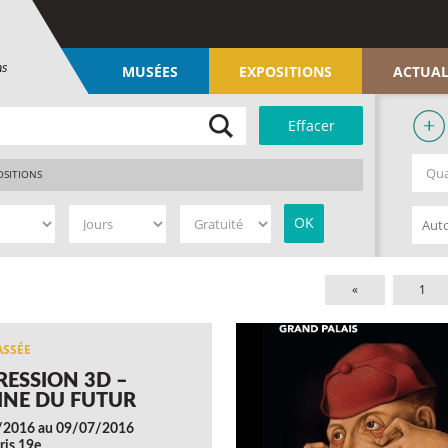
ns
MUSÉES
EXPOSITIONS
ACTUAL
OSITIONS
«
1
RESSION 3D –
SINE DU FUTUR
/2016 au 09/07/2016
ris 19e