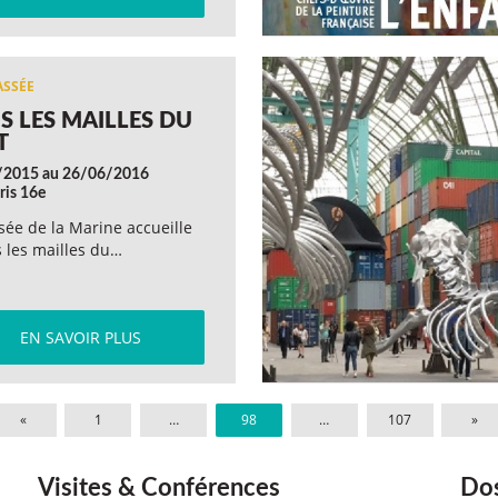
S LES MAILLES DU
T
/2015 au 26/06/2016
ris 16e
ée de la Marine accueille
 les mailles du…
EN SAVOIR PLUS
«
1
…
98
…
107
»
Visites & Conférences
Dos