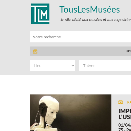
TousLesMusées
Un site dédié aux musées et aux expositio
EXP
IMP
L’U
01/04
75 - Pa