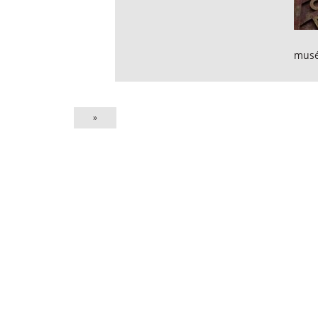
musé
»