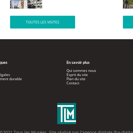
TOUTES LES VISITES
iques
En savoir plus
Qui sommes nous
égales
Esprit du site
ment durable
Plan du site
Contact
©2021 Tous les Musées. Site réalisé par l'
agence digitale lba-digita