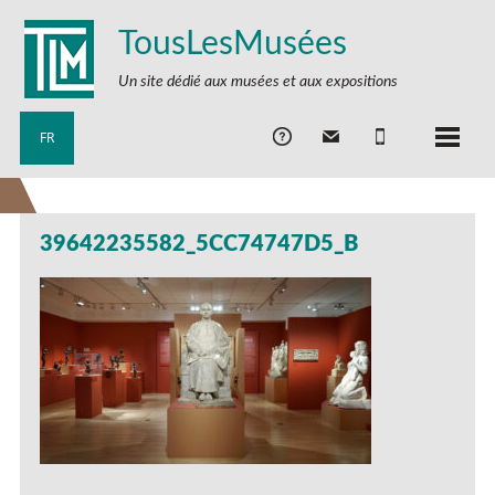
TousLesMusées
Un site dédié aux musées et aux expositions
FR
39642235582_5CC74747D5_B