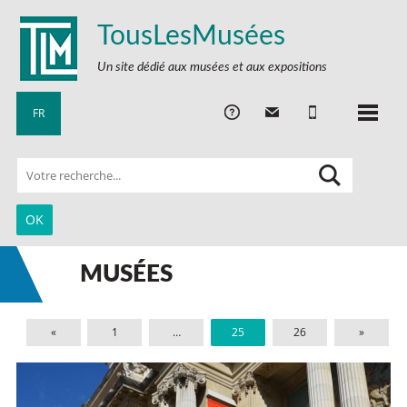
TousLesMusées
Un site dédié aux musées et aux expositions
FR
MUSÉES
«
1
…
25
26
»