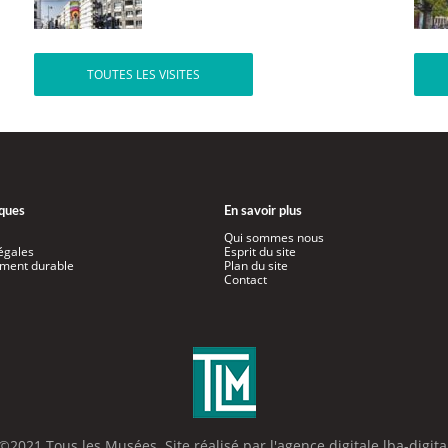
TOUTES LES VISITES
iques
En savoir plus
Qui sommes nous
égales
Esprit du site
ment durable
Plan du site
Contact
©2021 Tous les Musées. Site réalisé par l'
agence digitale lba-digita