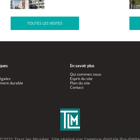
TOUTES LES VISITES
iques
En savoir plus
Qui sommes nous
égales
Esprit du site
ment durable
Plan du site
Contact
©2021 Tous les Musées. Site réalisé par l'
agence digitale lba-digita