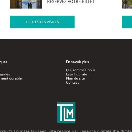
RÉSERVEZ VOTRE BILLET
TOUTES LES VISITES
iques
En savoir plus
Qui sommes nous
égales
Esprit du site
ment durable
Plan du site
Contact
©2021 Tous les Musées. Site réalisé par l'
agence digitale lba-digita