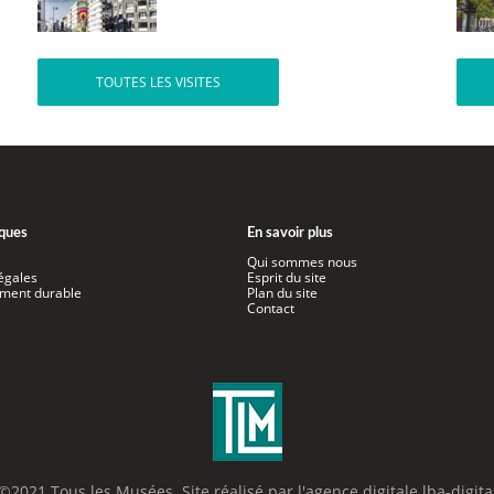
TOUTES LES VISITES
iques
En savoir plus
Qui sommes nous
égales
Esprit du site
ment durable
Plan du site
Contact
©2021 Tous les Musées. Site réalisé par l'
agence digitale lba-digita