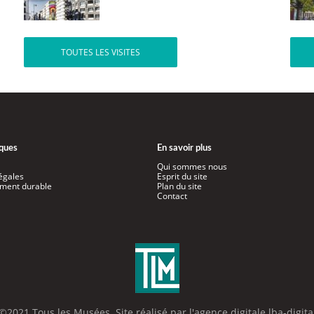
TOUTES LES VISITES
iques
En savoir plus
Qui sommes nous
égales
Esprit du site
ment durable
Plan du site
Contact
©2021 Tous les Musées. Site réalisé par l'
agence digitale lba-digita