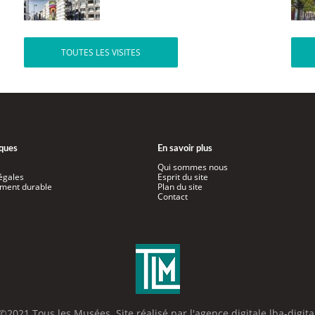
TOUTES LES VISITES
iques
En savoir plus
Qui sommes nous
égales
Esprit du site
ment durable
Plan du site
Contact
©2021 Tous les Musées. Site réalisé par l'
agence digitale lba-digita