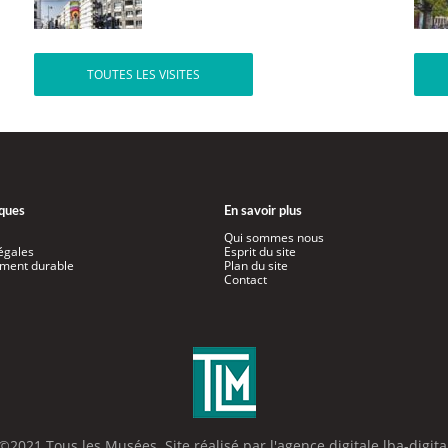
TOUTES LES VISITES
iques
En savoir plus
Qui sommes nous
égales
Esprit du site
ment durable
Plan du site
Contact
©2021 Tous les Musées. Site réalisé par l'
agence digitale lba-digita