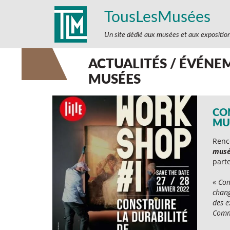
TousLesMusées
Un site dédié aux musées et aux expositio
ACTUALITÉS / ÉVÉNEM
MUSÉES
CO
MU
Renc
musé
parte
«
Com
chang
des e
Comme