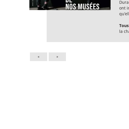
Duran
ont 
qu’el
Tous 
la c
«
»