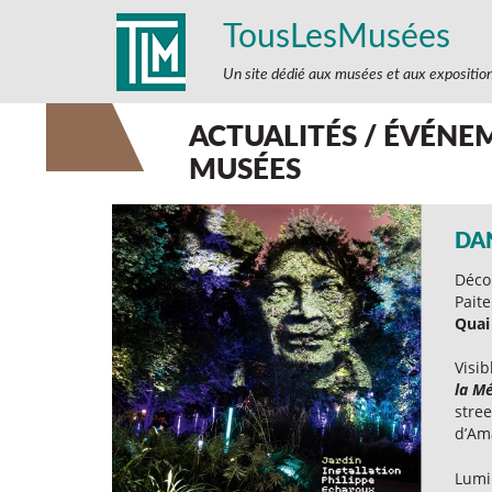
TousLesMusées
Un site dédié aux musées et aux expositio
ACTUALITÉS / ÉVÉNEM
MUSÉES
DA
Déco
Paite
Quai
Visib
la M
stree
d’Ama
Lumi