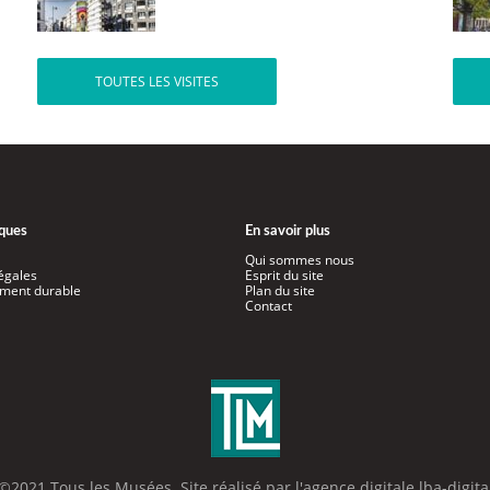
TOUTES LES VISITES
iques
En savoir plus
Qui sommes nous
égales
Esprit du site
ment durable
Plan du site
Contact
©2021 Tous les Musées. Site réalisé par l'
agence digitale lba-digita