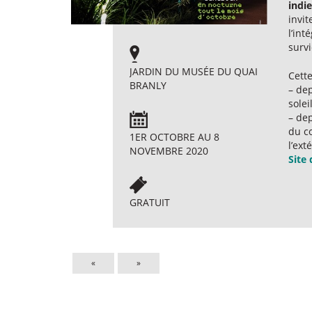
indie
invit
l’int
surv
JARDIN DU MUSÉE DU QUAI
Cette
BRANLY
– dep
solei
– dep
du co
1ER OCTOBRE AU 8
l’ex
NOVEMBRE 2020
Site
GRATUIT
«
»