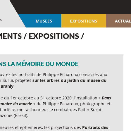
ns
MUSÉES
EXPOSITIONS
ACTUAL
ENTS / EXPOSITIONS /
NS LA MÉMOIRE DU MONDE
uvrez les portraits de Philippe Echaroux consacrés aux
r Suruí, projetés
sur les arbres du jardin du musée du
 Branly
.
le du 1er octobre au 31 octobre 2020, l’installation «
Dans
émoire du monde
» de Philippe Echaroux, photographe et
t artiste, met à l’honneur le combat des Paiter Suruí
zonie (Brésil).
neuses et éphémères, les projections des
Portraits des