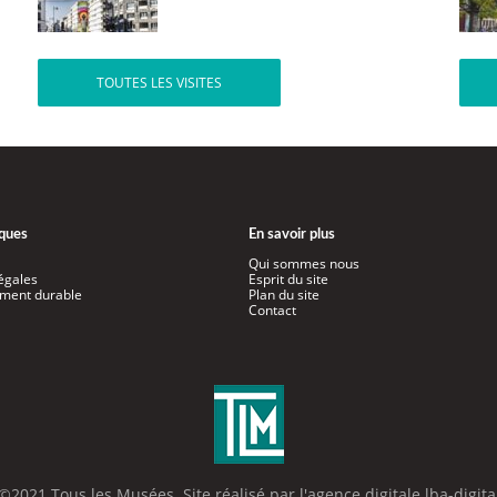
TOUTES LES VISITES
iques
En savoir plus
Qui sommes nous
égales
Esprit du site
ment durable
Plan du site
Contact
©2021 Tous les Musées. Site réalisé par l'
agence digitale lba-digita