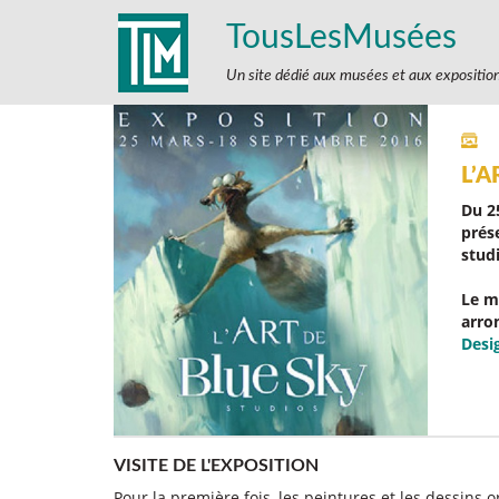
TousLesMusées
Un site dédié aux musées et aux expositio
L’A
Du 2
prés
stud
Le m
arro
Desi
VISITE DE L'EXPOSITION
Pour la première fois, les peintures et les dessins 