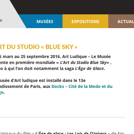
ns
MUSÉES
EXPOSITIONS
ACTUAL
RT DU STUDIO « BLUE SKY »
5 mars au 25 septembre 2016, Art Ludique – Le Musée
ente en première mondiale «
L’Art du Studio Blue Sky
« ,
io à qui l’on doit notamment la saga
L’Âge de Glace
.
usée d’Art ludique est installé dans le 13e
ndissement de Paris, aux
Docks – Cité de la Mode et du
gn
.
originaux du film «
L’Âge de glace : Les Lois de l’Univers
» de Fox