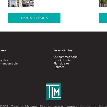
TOUTES LES VISITES
iques
En savoir plus
Qui sommes nous
égales
Esprit du site
ment durable
Plan du site
Contact
©2021 Tous les Musées. Site réalisé par l'
agence digitale lba-digita