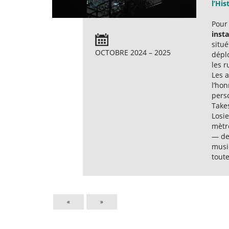
l’His
Pour
insta
situé
OCTOBRE 2024 – 2025
dépl
les r
Les a
l’hon
pers
Take
Losie
mètre
— de 
musiq
toute
«
»