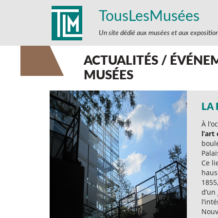
TousLesMusées
Un site dédié aux musées et aux expositio
ACTUALITÉS / ÉVÉNEM
MUSÉES
LA
À l’o
l’ar
boule
Palai
Ce li
haus
1855
d’un 
l’int
Nouv