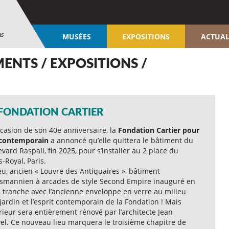
ns
MUSÉES
EXPOSITIONS
ACTUAL
ENTS / EXPOSITIONS /
 FONDATION CARTIER
ccasion de son 40e anniversaire, la
Fondation Cartier pour
t contemporain
a annoncé qu’elle quittera le bâtiment du
vard Raspail, fin 2025, pour s’installer au 2 place du
s-Royal, Paris.
eu, ancien « Louvre des Antiquaires », bâtiment
smannien à arcades de style Second Empire inauguré en
, tranche avec l’ancienne enveloppe en verre au milieu
jardin et l’esprit contemporain de la Fondation ! Mais
érieur sera entièrement rénové par l’architecte Jean
el. Ce nouveau lieu marquera le troisième chapitre de