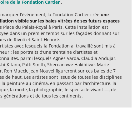
toire de la Fondation Cartier
.
 marquer l’évènement, la Fondation Cartier crée
une
llation visible sur les baies vitrées de ses futurs espaces
s Place du Palais-Royal à Paris. Cette installation est
oyée dans un premier temps sur les façades donnant sur
ues de Rivoli et Saint-Honoré.
rtistes avec lesquels la Fondation a travaillé sont mis à
neur : les portraits d’une trentaine d’artistes et
onnalités, parmi lesquels Agnès Varda, Claudia Andujar,
shi Kitano, Patti Smith, Sheroanawe Hakihiiwe, Marie
r, Ron Mueck, Jean Nouvel figureront sur ces baies de 7
s de haut. Les artistes sont issus de toutes les disciplines
la peinture au cinéma, en passant par l’architecture, la
ue, la mode, la photographie, le spectacle vivant —, de
s générations et de tous les continents.