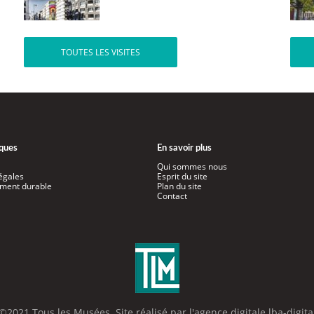
TOUTES LES VISITES
iques
En savoir plus
Qui sommes nous
égales
Esprit du site
ment durable
Plan du site
Contact
©2021 Tous les Musées. Site réalisé par l'
agence digitale lba-digita