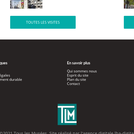
TOUTES LES VISITES
iques
En savoir plus
Qui sommes nous
égales
Esprit du site
ment durable
Plan du site
Contact
©2021 Tous les Musées. Site réalisé par l'
agence digitale lba-digita