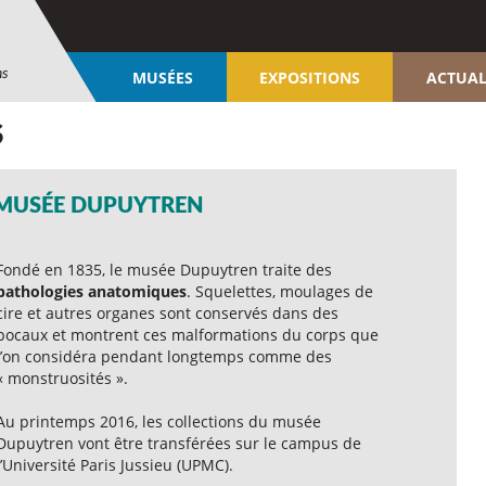
ns
MUSÉES
EXPOSITIONS
ACTUAL
S
 MUSÉE DUPUYTREN
Fondé en 1835, le musée Dupuytren traite des
pathologies anatomiques
. Squelettes, moulages de
cire et autres organes sont conservés dans des
bocaux et montrent ces malformations du corps que
l’on considéra pendant longtemps comme des
« monstruosités ».
Au printemps 2016, les collections du musée
Dupuytren vont être transférées sur le campus de
l’Université Paris Jussieu (UPMC).