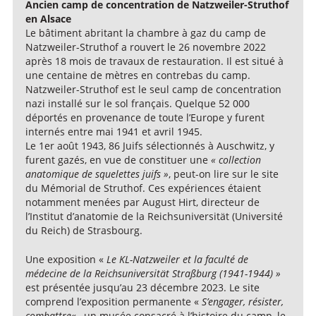
Ancien camp de concentration de Natzweiler-Struthof
en Alsace
Le bâtiment abritant la chambre à gaz du camp de
Natzweiler-Struthof a rouvert le 26 novembre 2022
après 18 mois de travaux de restauration. Il est situé à
une centaine de mètres en contrebas du camp.
Natzweiler-Struthof est le seul camp de concentration
nazi installé sur le sol français. Quelque 52 000
déportés en provenance de toute l’Europe y furent
internés entre mai 1941 et avril 1945.
Le 1er août 1943, 86 Juifs sélectionnés à Auschwitz, y
furent gazés, en vue de constituer une
« collection
anatomique de squelettes juifs »
, peut-on lire sur le site
du Mémorial de Struthof. Ces expériences étaient
notamment menées par August Hirt, directeur de
l’Institut d’anatomie de la Reichsuniversität (Université
du Reich) de Strasbourg.
Une exposition «
Le KL-Natzweiler et la faculté de
médecine de la Reichsuniversität Straßburg (1941-1944) »
est présentée jusqu’au 23 décembre 2023. Le site
comprend l’exposition permanente «
S’engager, résister,
combattre
« , un musée consacré à l’histoire du camp, le