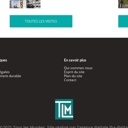
TOUTES LES VISITES
iques
En savoir plus
Qui sommes nous
égales
Esprit du site
ment durable
Plan du site
Contact
©2021 Tous les Musées. Site réalisé par l'
agence digitale lba-digita