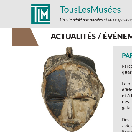
TousLesMusées
Un site dédié aux musées et aux expositio
ACTUALITÉS / ÉVÉNE
PA
Parc
quar
Le p
d’Af
et à 
des-P
galer
Des 
: obj
Papo