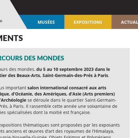
ns
MUSÉES
EXPOSITIONS
ACTUAL
MENTS
RCOURS DES MONDES
ours des mondes,
du 5 au 10 septembre 2023 dans le
tier des Beaux-Arts, Saint-Germain-des-Prés à Paris
.
lus important
salon international consacré aux arts
rique, d’Océanie, des Amériques, d’Asie (Arts premiers)
l’Archéologie
se déroule dans le quartier Saint-Germain-
rés, à Paris. Il rassemble cette année une soixantaine de
ies spécialisées dont la moitié est française.
expositions thématiques sont proposées par les exposants
ets anciens et œuvres d’art des royaumes de l’Himalaya,
uasie-Nouvelle-Guinée, Objets Eskimos et Polynésiens,