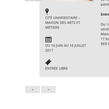
pain
Entré
CITÉ UNIVERSITAIRE –
MAISON DES ARTS ET
Du 16
MÉTIERS
vend
Maiso
17 b
RER B
DU 16 JUIN AU 16 JUILLET
2017
ENTRÉE LIBRE
«
»