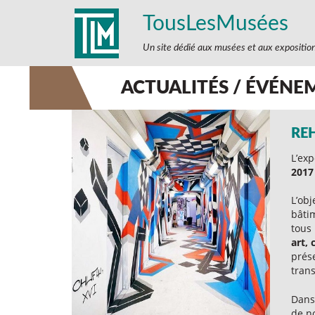
TousLesMusées
Un site dédié aux musées et aux expositio
ACTUALITÉS / ÉVÉNE
REH
L’ex
2017 
L’obj
bâtim
tous 
art, 
prés
trans
Dans 
de n