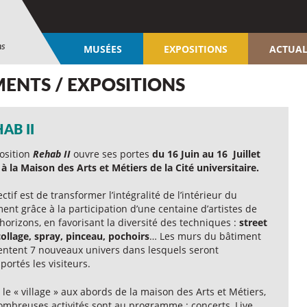
ns
MUSÉES
EXPOSITIONS
ACTUAL
MENTS / EXPOSITIONS
AB II
position
Rehab II
ouvre ses portes
du 16 Juin au 16 Juillet
à la Maison des Arts et Métiers de la Cité universitaire.
ectif est de transformer l’intégralité de l’intérieur du
ent grâce à la participation d’une centaine d’artistes de
horizons, en favorisant la diversité des techniques :
street
collage, spray, pinceau, pochoirs
… Les murs du bâtiment
entent 7 nouveaux univers dans lesquels seront
portés les visiteurs.
le « village » aux abords de la maison des Arts et Métiers,
ombreuses activités sont au programme : concerts, Live