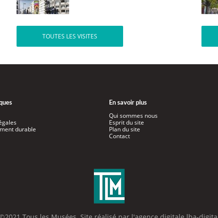
TOUTES LES VISITES
iques
En savoir plus
Qui sommes nous
égales
Esprit du site
ment durable
Plan du site
Contact
©2021 Tous les Musées. Site réalisé par l'
agence digitale lba-digita