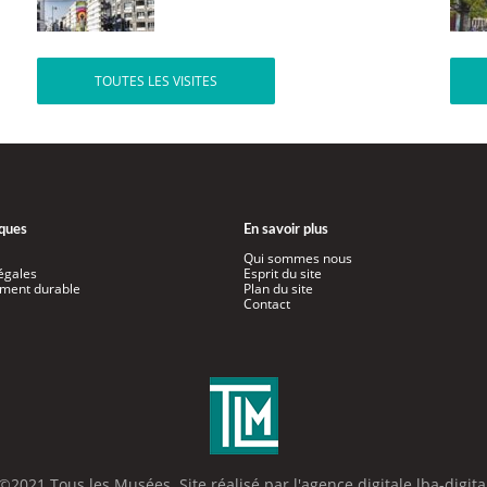
TOUTES LES VISITES
iques
En savoir plus
Qui sommes nous
égales
Esprit du site
ment durable
Plan du site
Contact
©2021 Tous les Musées. Site réalisé par l'
agence digitale lba-digita