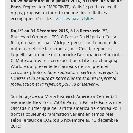
Du 28 novembre au
8 janvier 2016, à
l’Hôtel de Ville de
Paris
, l’exposition EMPREINTE, réalisée par le collectif
Argos, propose un tour du monde des initiatives
écologiques réussies,
Voir les pays visités
er
Du 1
au
31 Décembre 2015, à
La Recyclerie
(83,
Boulevard Ornano – 75018 Paris) : Du Népal au Costa
Rica, en passant par l’Afrique, perçoit-on la beauté de
notre planète de la même façon ? C’est la réponse à
laquelle se propose de répondre l’association étudiante
CliMates, à travers son exposition « Life in a changing
World » qui présente les lauréats de son premier
concours photo.
« Nous souhaitons mettre en exergue la
richesse et la beauté de notre planète et ainsi inspirer la
mobilisation et la réflexion pour la préserver
».
Sur la façade du Mona Bismarck American Center (34
avenue de New York, 75016 Paris), « Particle Falls », une
cascade numérique de l’artiste américaine Andrea Polli
dont la couleur et l’animation varient en temps réel
selon le taux de CO2 (du 6 novembre au 13 décembre
2015).