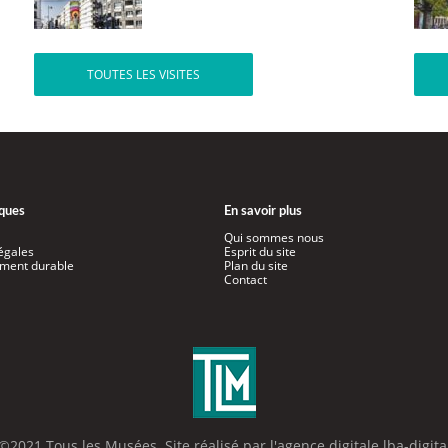
TOUTES LES VISITES
iques
En savoir plus
Qui sommes nous
égales
Esprit du site
ment durable
Plan du site
Contact
©2021 Tous les Musées. Site réalisé par l'
agence digitale lba-digita