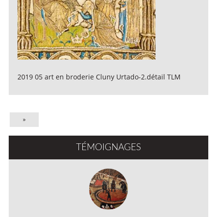
2019 05 art en broderie Cluny Urtado-2.détail TLM
»
TÉMOIGNAGES